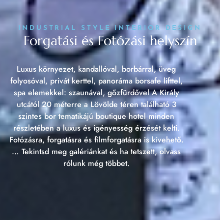
INDUSTRIAL STYLE INTERIOR DESIGN
Forgatási és Fotózási helyszín
Luxus környezet, kandallóval, borbárral, üveg
folyosóval, privát kerttel, panoráma borsafe lifttel,
spa elemekkel: szaunával, gőzfürdővel A Király
utcától 20 méterre a Lövölde téren található 3
szintes bor tematikájú boutique hotel minden
részletében a luxus és igényesség érzését kelti.
Fotózásra, forgatásra és filmforgatásra is kivehető.
… Tekintsd meg galériánkat és ha tetszett, olvass
rólunk még többet.