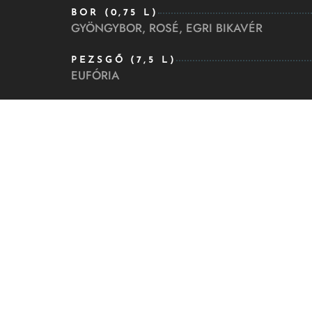
BOR (0,75 L)
GYÖNGYBOR, ROSÉ, EGRI BIKAVÉR
PEZSGŐ (7,5 L)
EUFÓRIA
RÖVIDITALOK (4 CL)
JACK DANIEL'S, UNICUM, FINLANDIA, RÉZ