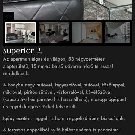
Superior 2.
Az apartman tágas és világos, 53 négyzetméter
alapterületű, 15 nm-es belső udvarra néző terasszal
rendelkezik.
A konyha nagy hűtővel, fagyasztóval, sütővel, főzőlappal,
mikróval, pirítós sütővel, vízforralóval, kávéfőzővel
(kapszulával és párnával is használható), mosogatógéppel
és egyéb kiegészítőkkel felszerelt.
Igény esetén, reggelit a hotel reggelizőjében biztosítunk.
A teraszos nappaliból nyíló hálószobában is panoráma