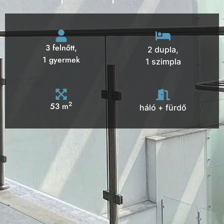
3 felnőtt,
2 dupla,
1 gyermek
1 szimpla
2
53 m
háló + fürdő