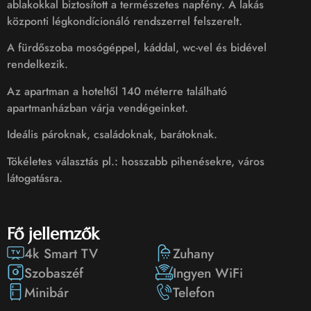
ablakokkal biztosított a természetes napfény. A lakás
központi légkondícionáló rendszerrel felszerelt.
A fürdőszoba mosógéppel, káddal, wc-vel és bidével
rendelkezik.
Az apartman a hoteltől 140 méterre található
apartmanházban várja vendégeinket.
Ideális pároknak, családoknak, barátoknak.
Tökéletes választás pl.: hosszabb pihenésekre, város
látogatásra.
Fő jellemzők
4k Smart TV
Zuhany
Szobaszéf
Ingyen WiFi
Minibár
Telefon