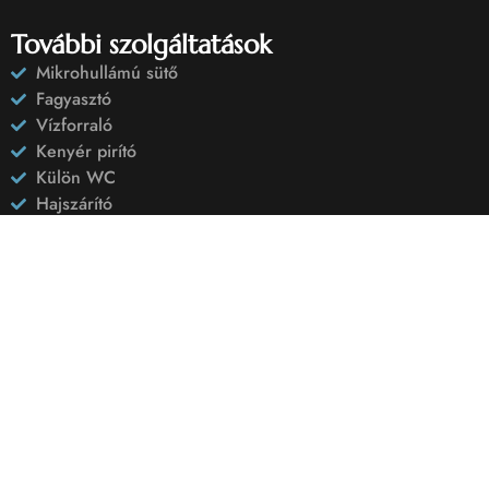
További szolgáltatások
Mikrohullámú sütő
Fagyasztó
Vízforraló
Kenyér pirító
Külön WC
Hajszárító
Vasaló vasalódeszkával
Telefon
SZOBÁT FOGLALOK